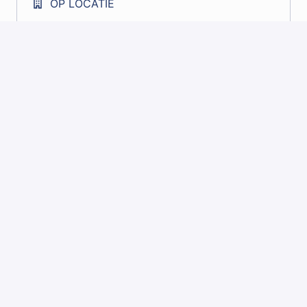
OP LOCATIE
VLODROP
,
LIMBURG
,
NEDERLAND
Bekijk vacature
OPEN SOLLICITATIE
OP LOCATIE
VLODROP
,
LIMBURG
,
NEDERLAND
Bekijk vacature
OPEN STAGEAANVRAAG