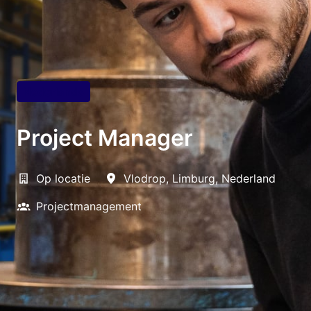
Nederlands
Project Manager
Op locatie
Vlodrop
,
Limburg
,
Nederland
Projectmanagement