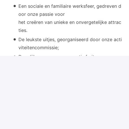
Een sociale en familiaire werksfeer, gedreven d
oor onze passie voor
het creëren van unieke en onvergetelijke attrac
ties.
De leukste uitjes, georganiseerd door onze acti
viteitencommissie;
Dagelijks verse soep en gratis fruit
om jouw energie op peil te houden en bij te dra
gen aan een gezonde werkomgeving.
Bij Vekoma Rides bieden we niet alleen een
uitdagende baan, maar ook een inspirerende
werkomgeving waarin je samenwerkt met gedreven
en ambitieuze collega’s. Join the ride of a lifetime!